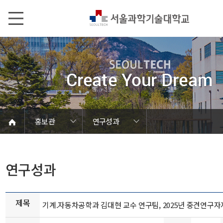
본문내용 바로가기
메인메뉴 바로가기
서브메뉴 바로가기
홍보관
연구성과
언론에서 본 SEOULTECH
서울과기대 소개
발전기금/동문
학칙 및 규정
캠퍼스 안내
열린총장실
동영상자료
대학현황
대학조직
대학상징
대학뉴스
연구성과
보도자료
브로슈어
학내행사
사진자료
음악자료
Global
홍보관
홍보관
연구성과
제목
기계.자동차공학과 김대현 교수 연구팀, 2025년 중견연구