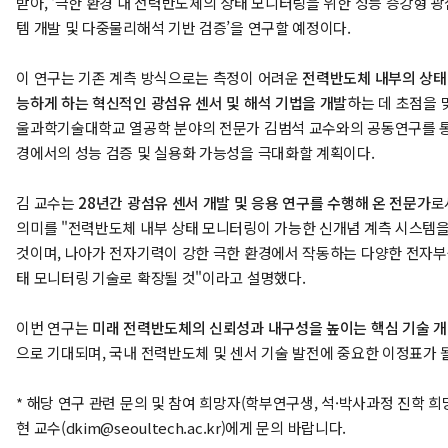
받아, ‘극한 환경 내 전력반도체의 상태 모니터링을 위한 성능 증강형 광
템 개발 및 다중물리해석 기반 검증’을 연구할 예정이다.
이 연구는 기존 계측 방식으로는 측정이 어려운
전력반도체 내부의 상태
능하게 하는 혁신적인 광섬유 센서 및 해석 기법을 개발
하는 데 초점을 맞
울과학기술대학교 열공학 분야의 전문가 김범석 교수와의 공동연구를 통
경에서의 성능 검증 및 실용화 가능성을 극대화할 계획이다.
김 교수는
28년간 광섬유 센서 개발 및 응용 연구를 수행해 온 전문가
로
의미를 "전력반도체 내부 상태 모니터링이 가능한 신개념 계측 시스템을
것이며, 나아가 전자기력이 강한 극한 환경에서 작동하는 다양한 전자부
태 모니터링 기술로 확장될 것"이라고 설명했다.
이번 연구는
미래 전력반도체의 신뢰성과 내구성을 높이는 핵심 기술 
으로 기대되며, 국내 전력반도체 및 센서 기술 발전에 중요한 이정표가 
* 해당 연구 관련 문의 및 참여 희망자(학부연구생, 석·박사과정 진학 희
현 교수(dkim@seoultech.ac.kr)에게 문의 바랍니다.