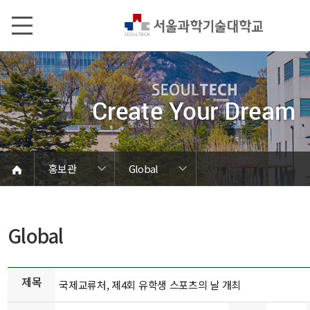
본문내용 바로가기
메인메뉴 바로가기
서브메뉴 바로가기
홍보관
Global
언론에서 본 SEOULTECH
서울과기대 소개
발전기금/동문
학칙 및 규정
캠퍼스 안내
열린총장실
동영상자료
대학현황
대학조직
대학상징
대학뉴스
연구성과
보도자료
브로슈어
학내행사
사진자료
음악자료
Global
홍보관
홍보관
Global
제목
국제교류처, 제4회 유학생 스포츠의 날 개최