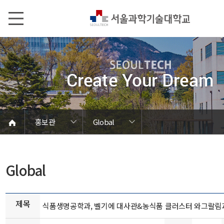
본문내용 바로가기
메인메뉴 바로가기
서브메뉴 바로가기
홍보관
Global
언론에서 본 SEOULTECH
서울과기대 소개
발전기금/동문
학칙 및 규정
캠퍼스 안내
열린총장실
동영상자료
대학현황
대학조직
대학상징
대학뉴스
연구성과
보도자료
브로슈어
학내행사
사진자료
음악자료
Global
홍보관
홍보관
Global
제목
식품생명공학과, 벨기에 대사관&농식품 클러스터 와그랄림과