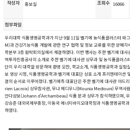
작성자
조회수
홍보실
16066
첨부파일
우리대학 식품생명공학과가 지난 9월 11일 벨기에 농식품클러스터 와그랄
M)과 건강기능식품 개발에 관한 연구 협력 및 정보 교류를 위한 양해각서
학본부 3층 원탁회의실에서 체결하였다. 이번 행사는 주한 벨기에 대사
역투자진흥공사의 소개로 주한 벨기에 대사관 상무과 및 농식품클러스
단이 우리 대학을 방문하여 환영 오찬, 학교소개, 식품생명공학과 실험실 
보 영상 시청, 식품생명공학과-벨기에 대표단 상호 소개 프리젠테이션 및
결의 순서로 이루어졌다. 벨기에측 대표단은 주한 벨기에 대사관 아드리
rien Lacroix) 상무참사관, 무냐 메디우니(Mounia Mediouni) 무
안다샴보(Johann d’Archambeau) 식품 분과 상무가 참석하였으며,
강승준 대외국제부총장, 이동국 에너지바이오대학장과 식품생명공학과
하였다.