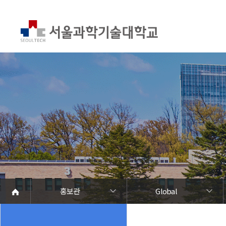
홍보관
Global
서울과기대 소개
열린총장실
대학현황
대학조직
대학상징
홍보관
캠퍼스 안내
학칙 및 규정
홍보관
대학뉴스
연구성과
발전기금/동문
Global
언론에서 본 SEOULTECH
보도자료
브로슈어
학내행사
동영상자료
사진자료
음악자료