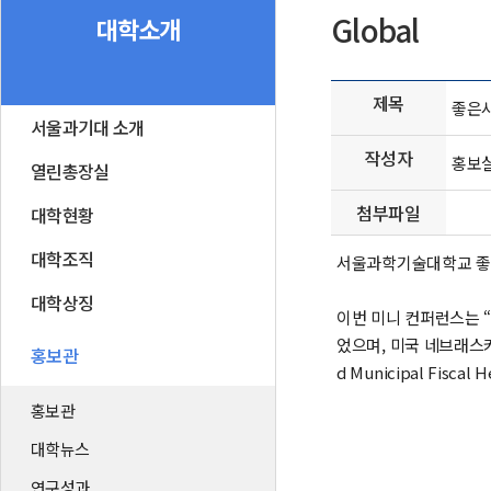
Global
대학소개
제목
좋은사
서울과기대 소개
작성자
홍보
열린총장실
첨부파일
대학현황
대학조직
서울과학기술대학교 좋은
대학상징
이번 미니 컨퍼런스는 “재정 
었으며, 미국 네브래스카대학교
홍보관
d Municipal Fis
홍보관
대학뉴스
연구성과