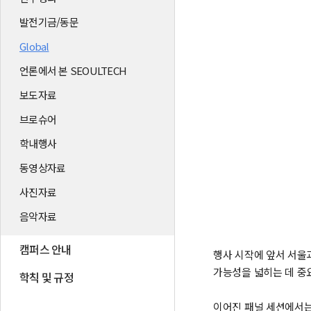
발전기금/동문
Global
언론에서 본 SEOULTECH
보도자료
브로슈어
학내행사
동영상자료
사진자료
음악자료
캠퍼스 안내
행사 시작에 앞서 서울
가능성을 넓히는 데 중
학칙 및 규정
이어진 패널 세션에서는 곽선주 