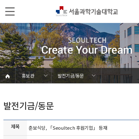
본문내용 바로가기
메인메뉴 바로가기
서브메뉴 바로가기
홍보관
발전기금/동문
언론에서 본 SEOULTECH
서울과기대 소개
발전기금/동문
학칙 및 규정
캠퍼스 안내
열린총장실
동영상자료
대학현황
대학조직
대학상징
대학뉴스
연구성과
보도자료
브로슈어
학내행사
사진자료
음악자료
Global
홍보관
홍보관
발전기금/동문
제목
춘보식당, 「Seoultech 후원기업」 등재